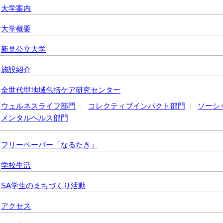
大学案内
大学概要
新見公立大学
施設紹介
全世代型地域包括ケア研究センター
ウェルネスライフ部門
コレクティブインパクト部門
ソーシ
メンタルヘルス部門
フリーペーパー「なるたき」
学校生活
SA学生のまちづくり活動
アクセス