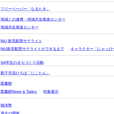
フリーペーパー「なるたき」
地域との連携・地域共生推進センター
地域共生推進センター
NiU 新見駅西サテライト
NiU新見駅西サテライトができるまで
キャラクター「にゃっぴ
SA学生のまちづくり活動
親子交流ひろば「にこたん」
図書館
図書館News & Topics
特集展示
鳴滝塾
過去の開催