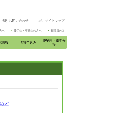
お問い合わせ
サイトマップ
方へ
修了生・卒業生の方へ
教職員向け
授業料・奨学金
試情報
各種申込み
等
稿など