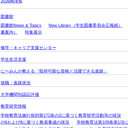
2026鳴滝祭
図書館
図書館News & Topics
New Library（学生図書委員会広報紙）
書案内）
特集展示
修学・キャリア支援センター
学生生活支援
にーみんが教える「取得可能な資格と活躍できる進路」
就職・進路状況
大学機関別認証評価
教育研究情報
学校教育法施行規則第172条の2に基づく教育研究活動等の状況
の6および8に基づく教員養成の状況
学校教育法第109条第1