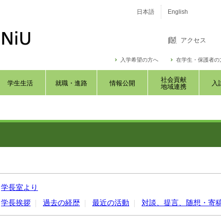
日本語
English
アクセス
入学希望の方へ
在学生・保護者の
社会貢献
学生生活
就職・進路
情報公開
入
地域連携
学長室より
学長挨拶
過去の経歴
最近の活動
対談、提言、随想・寄