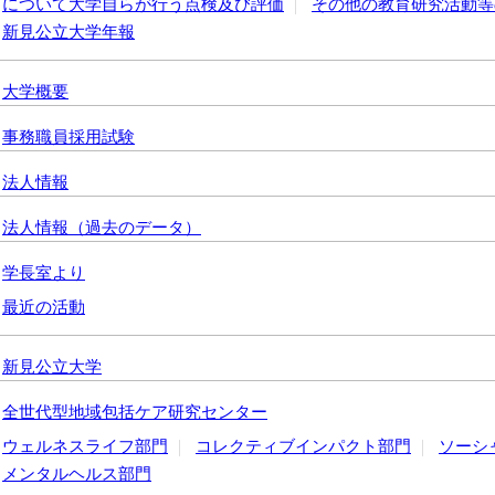
について大学自らが行う点検及び評価
その他の教育研究活動等
新見公立大学年報
大学概要
事務職員採用試験
法人情報
法人情報（過去のデータ）
学長室より
最近の活動
新見公立大学
全世代型地域包括ケア研究センター
ウェルネスライフ部門
コレクティブインパクト部門
ソーシ
メンタルヘルス部門