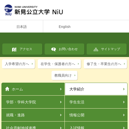
日本語
English
アクセス
お問い合わせ
サイトマップ
入学希望の方へ
在学生・保護者の方へ
修了生・卒業生の方へ
教職員向け
ホーム
大学紹介
学部・学科
大学院
学生生活
就職・進路
情報公開
社会貢献
地域連携
入試情報