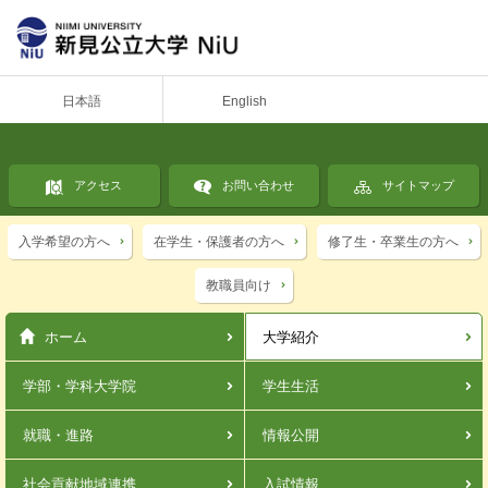
日本語
English
アクセス
お問い合わせ
サイトマップ
入学希望の方へ
在学生・保護者の方へ
修了生・卒業生の方へ
教職員向け
ホーム
大学紹介
学部・学科
大学院
学生生活
就職・進路
情報公開
社会貢献
地域連携
入試情報