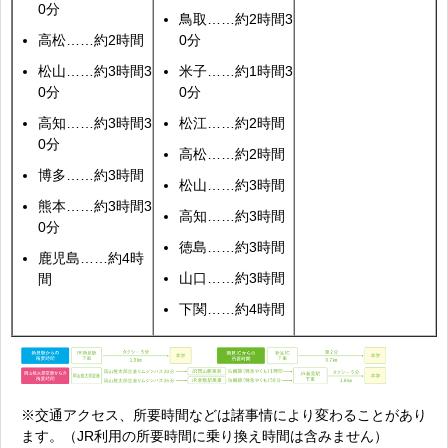
0分
鳥取……約2時間3
高松……約2時間
0分
松山……約3時間3
米子……約1時間3
0分
0分
高知……約3時間3
松江……約2時間
0分
高松……約2時間
博多……約3時間
松山……約3時間
熊本……約3時間3
高知……約3時間
0分
徳島……約3時間
鹿児島……約4時
山口……約3時間
間
下関……約4時間
※交通アクセス、所要時間などは諸事情により変わることがあり
ます。（JR利用の所要時間に乗り換え時間は含みません）