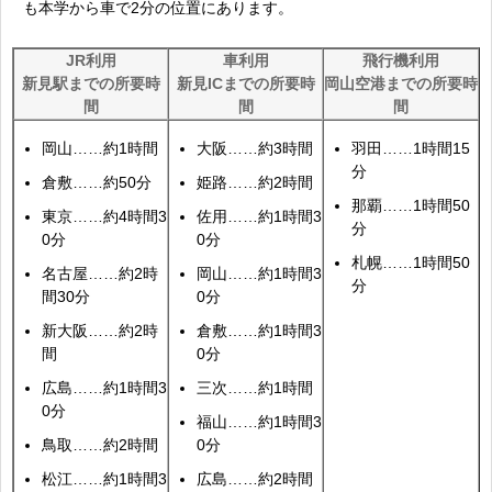
も本学から車で2分の位置にあります。
JR利用
車利用
飛行機利用
新見駅までの所要時
新見ICまでの所要時
岡山空港までの所要時
間
間
間
岡山……約1時間
大阪……約3時間
羽田……1時間15
分
倉敷……約50分
姫路……約2時間
那覇……1時間50
東京……約4時間3
佐用……約1時間3
分
0分
0分
札幌……1時間50
名古屋……約2時
岡山……約1時間3
分
間30分
0分
新大阪……約2時
倉敷……約1時間3
間
0分
広島……約1時間3
三次……約1時間
0分
福山……約1時間3
鳥取……約2時間
0分
松江……約1時間3
広島……約2時間