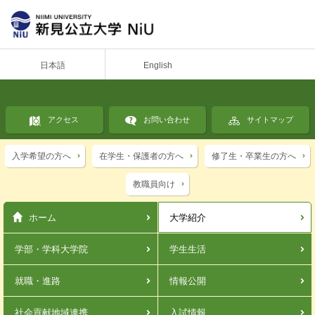
日本語
English
アクセス
お問い合わせ
サイトマップ
入学希望の方へ
在学生・保護者の方へ
修了生・卒業生の方へ
教職員向け
ホーム
大学紹介
学部・学科
大学院
学生生活
就職・進路
情報公開
社会貢献
地域連携
入試情報