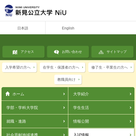
日本語
English
アクセス
お問い合わせ
サイトマップ
入学希望の方へ
在学生・保護者の方へ
修了生・卒業生の方へ
教職員向け
ホーム
大学紹介
学部・学科
大学院
学生生活
就職・進路
情報公開
社会貢献
地域連携
入試情報