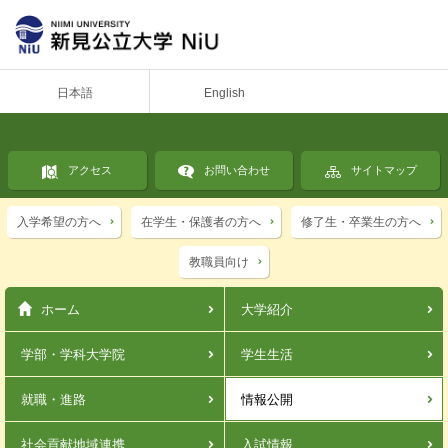
日本語
English
アクセス
お問い合わせ
サイトマップ
入学希望の方へ
在学生・保護者の方へ
修了生・卒業生の方へ
教職員向け
ホーム
大学紹介
学部・学科
大学院
学生生活
就職・進路
情報公開
社会貢献
地域連携
入試情報