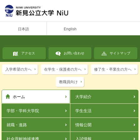
日本語
English
アクセス
お問い合わせ
サイトマップ
入学希望の方へ
在学生・保護者の方へ
修了生・卒業生の方へ
教職員向け
ホーム
大学紹介
学部・学科
大学院
学生生活
就職・進路
情報公開
社会貢献
地域連携
入試情報