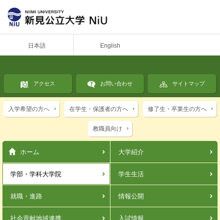
日本語
English
アクセス
お問い合わせ
サイトマップ
入学希望の方へ
在学生・保護者の方へ
修了生・卒業生の方へ
教職員向け
ホーム
大学紹介
学部・学科
大学院
学生生活
就職・進路
情報公開
社会貢献
地域連携
入試情報