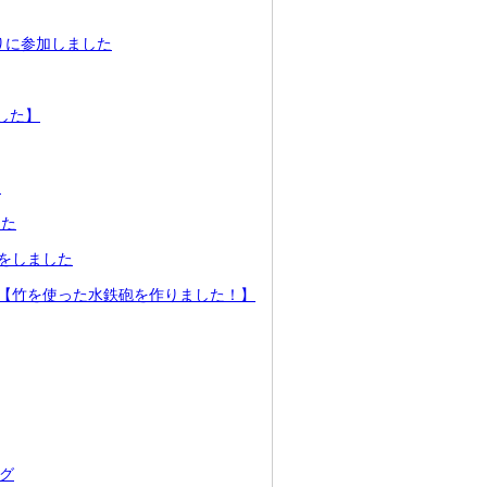
りに参加しました
した】
た
した
をしました
【竹を使った水鉄砲を作りました！】
グ