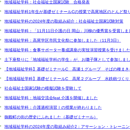
地域福祉学科：社会福祉士国家試験 合格発表
地域福祉学科1年生が基礎ゼミナールCの授業で高尾地区のとんど祭
地域福祉学科の2024年度の取組み紹介：社会福祉士国家試験対策
地域福祉学科：「11月11日介護の日 岡山」川柳の優秀賞を受賞しま
地域福祉学科：高尾学区市民文化祭に参加しました（11月3日）
地域福祉学科：食事サポーター養成講座の実技演習授業を受けまし
土下座祭りに「地域福祉学科の学生」が、お囃子隊として参加しま
【地域福祉学科】基礎ゼミナールC 高瀬１グループ そばの種まき
【地域福祉学科】基礎ゼミナールC 高尾２グループ 水鉄砲づくり
社会福祉士国家試験の模擬試験を受験して
地域福祉学科：地福交流会feat.介護を開催しました
地域福祉学科：介護過程演習Ⅰの授業が終わりました
御殿町の街の歴史にふれました（基礎ゼミナール）
地域福祉学科の2024年度の取組み紹介2：アサーション・トレーニン