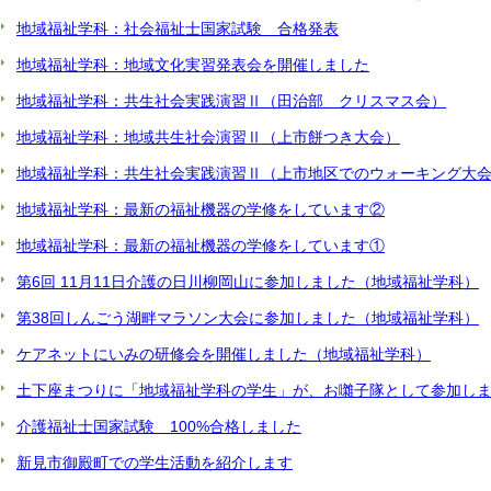
e
n
地域福祉学科：社会福祉士国家試験 合格発表
地域福祉学科：地域文化実習発表会を開催しました
地域福祉学科：共生社会実践演習Ⅱ（田治部 クリスマス会）
地域福祉学科：地域共生社会演習Ⅱ（上市餅つき大会）
地域福祉学科：共生社会実践演習Ⅱ（上市地区でのウォーキング大
地域福祉学科：最新の福祉機器の学修をしています②
地域福祉学科：最新の福祉機器の学修をしています①
第6回 11月11日介護の日川柳岡山に参加しました（地域福祉学科）
第38回しんごう湖畔マラソン大会に参加しました（地域福祉学科）
ケアネットにいみの研修会を開催しました（地域福祉学科）
土下座まつりに「地域福祉学科の学生」が、お囃子隊として参加し
介護福祉士国家試験 100%合格しました
新見市御殿町での学生活動を紹介します