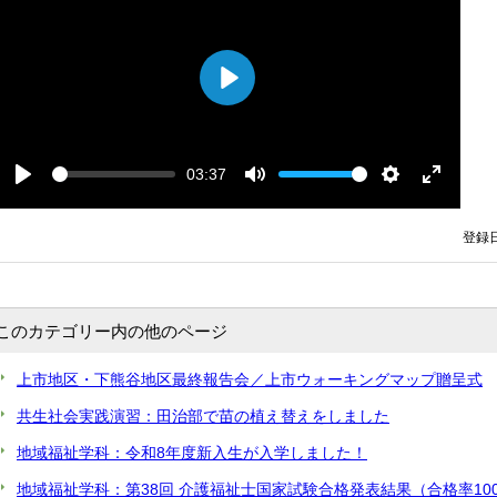
P
l
a
y
03:37
S
V
P
M
S
E
e
o
l
u
e
n
e
l
登録日
a
t
t
t
k
u
y
e
t
e
m
i
r
e
n
f
このカテゴリー内の他のページ
g
u
s
l
上市地区・下熊谷地区最終報告会／上市ウォーキングマップ贈呈式
l
s
共生社会実践演習：田治部で苗の植え替えをしました
c
r
地域福祉学科：令和8年度新入生が入学しました！
e
地域福祉学科：第38回 介護福祉士国家試験合格発表結果（合格率10