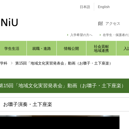
日本語
English
アクセス
入学希望の方へ
在学生・保護者の
社会貢献
学生生活
就職・進路
情報公開
入
地域連携
学科
第15回「地域文化実習発表会」動画（お囃子・土下座楽）
第15回「地域文化実習発表会」動画（お囃子・土下座楽）
お囃子演奏・土下座楽