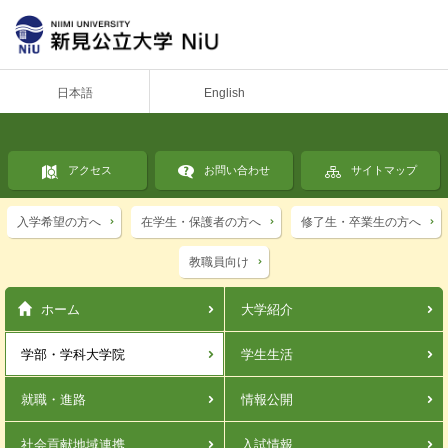
日本語
English
アクセス
お問い合わせ
サイトマップ
入学希望の方へ
在学生・保護者の方へ
修了生・卒業生の方へ
教職員向け
ホーム
大学紹介
学部・学科
大学院
学生生活
就職・進路
情報公開
社会貢献
地域連携
入試情報