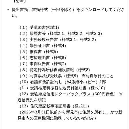
【必着】
提出書類：書類様式（一部を除く）をダウンロードしてくださ
い。
（１）受講願書(様式1)
（２）履歴書等（様式2-1、様式2-2、様式2-3）
（３）実務経験報告書（様式3-1、様式3-2）
（４）勤務証明書（様式4）
（５）推薦書（様式5）
（６）志望理由書（様式6）
（７）事例報告書（様式7）
（８）特定行為研修自施設情報（様式8)
（９）写真票及び受験票（様式9） ※写真添付のこと
（10）看護師免許証写し（A4版縮小コピー）1部
（11）受講検定料振替払込受付証明書（様式10）
（12）受験票返信用レターパックプラス（600円赤色） ※
返信宛先を明記
（13）住民票記載事項証明書（様式11）
（2026年3月31日以前から新見市に住所を所有し、かつ新
見市内の医療機関に勤務していない者のみ）