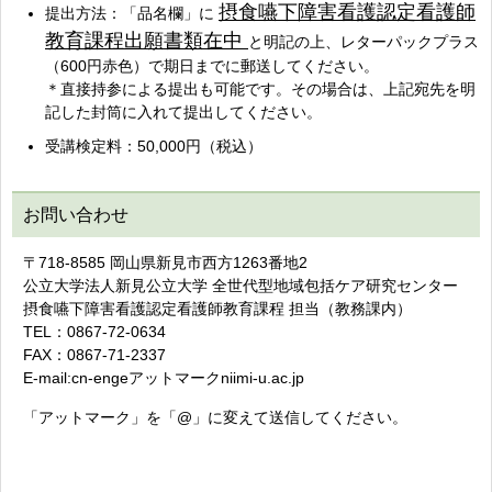
摂食嚥下障害看護認定看護師
提出方法：「品名欄」に
教育課程出願書類在中
と明記の上、レターパックプラス
（600円赤色）で期日までに郵送してください。
＊直接持参による提出も可能です。その場合は、上記宛先を明
記した封筒に入れて提出してください。
受講検定料：50,000円（税込）
お問い合わせ
〒718-8585 岡山県新見市西方1263番地2
公立大学法人新見公立大学 全世代型地域包括ケア研究センター
摂食嚥下障害看護認定看護師教育課程 担当（教務課内）
TEL：0867-72-0634
FAX：0867-71-2337
E-mail:cn-engeアットマークniimi-u.ac.jp
「アットマーク」を「@」に変えて送信してください。