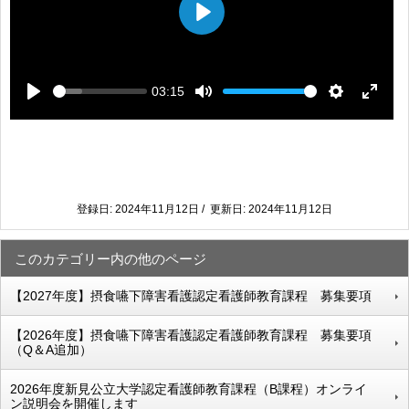
P
l
a
y
03:15
S
V
P
M
S
E
e
o
l
u
e
n
e
l
a
t
t
t
k
u
y
e
t
e
m
i
r
e
n
f
登録日: 2024年11月12日 / 更新日: 2024年11月12日
g
u
s
l
このカテゴリー内の他のページ
l
s
【2027年度】摂食嚥下障害看護認定看護師教育課程 募集要項
c
r
【2026年度】摂食嚥下障害看護認定看護師教育課程 募集要項
e
（Q＆A追加）
e
n
2026年度新見公立大学認定看護師教育課程（B課程）オンライ
ン説明会を開催します