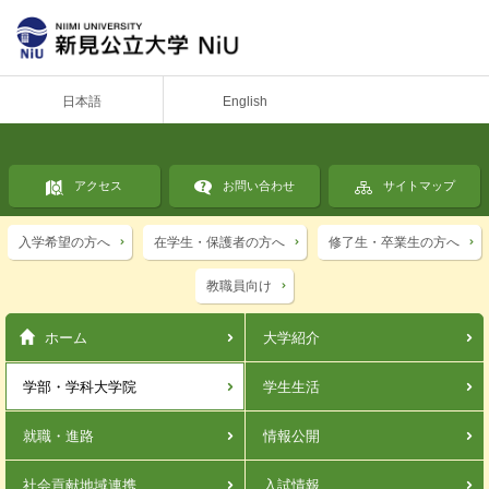
日本語
English
アクセス
お問い合わせ
サイトマップ
入学希望の方へ
在学生・保護者の方へ
修了生・卒業生の方へ
教職員向け
ホーム
大学紹介
学部・学科
大学院
学生生活
就職・進路
情報公開
社会貢献
地域連携
入試情報