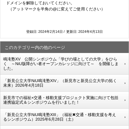
ドメインを解除しておいてください。
（アットマークを半角の@に変えてご使用ください）
登録日: 2024年2月14日 / 更新日: 2024年4月13日
このカテゴリー内の他のページ
鳴滝塾XV 公開シンポジウム「学びの場としての大学」をひら
く ～NiU版障がい者オープンカレッジに向けて～ を開催しま
した。
「新見公立大学NiU鳴滝塾XIV」（新見市と新見公立大学の拓く
未来）2026年4月18日
新見市での福祉×交通・移動支援プロジェクト実施に向けて包括
連携協定式＆シンポジウムを行いました！
「新見公立大学NiU鳴滝塾XIII」（福祉✖交通・移動支援を考え
るシンポジウム）2025年6月28日（土）