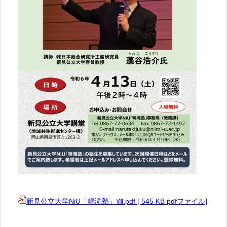
新見公立大学NiU「鳴滝塾」Ⅷ.pdf [ 545 KB pdfファイル]