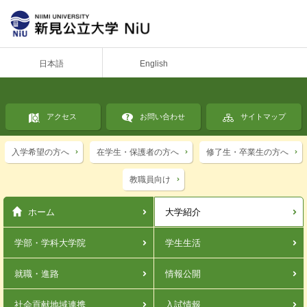
日本語
English
アクセス
お問い合わせ
サイトマップ
入学希望の方へ
在学生・保護者の方へ
修了生・卒業生の方へ
教職員向け
ホーム
大学紹介
学部・学科
大学院
学生生活
就職・進路
情報公開
社会貢献
地域連携
入試情報