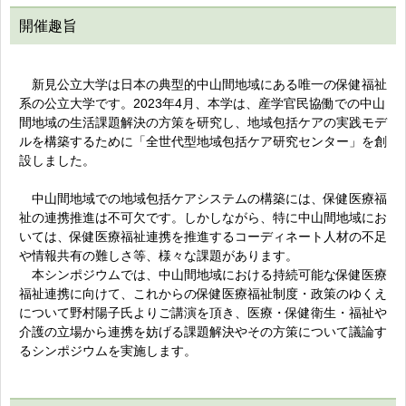
開催趣旨
新見公立大学は日本の典型的中山間地域にある唯一の保健福祉
系の公立大学です。2023年4月、本学は、産学官民協働での中山
間地域の生活課題解決の方策を研究し、地域包括ケアの実践モデ
ルを構築するために「全世代型地域包括ケア研究センター」を創
設しました。
中山間地域での地域包括ケアシステムの構築には、保健医療福
祉の連携推進は不可欠です。しかしながら、特に中山間地域にお
いては、保健医療福祉連携を推進するコーディネート人材の不足
や情報共有の難しさ等、様々な課題があります。
本シンポジウムでは、中山間地域における持続可能な保健医療
福祉連携に向けて、これからの保健医療福祉制度・政策のゆくえ
について野村陽子氏よりご講演を頂き、医療・保健衛生・福祉や
介護の立場から連携を妨げる課題解決やその方策について議論す
るシンポジウムを実施します。