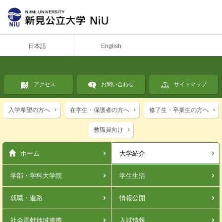
日本語
English
アクセス
お問い合わせ
サイトマップ
入学希望の方へ
在学生・保護者の方へ
修了生・卒業生の方へ
教職員向け
ホーム
大学紹介
学部・学科
大学院
学生生活
就職・進路
情報公開
社会貢献
地域連携
入試情報