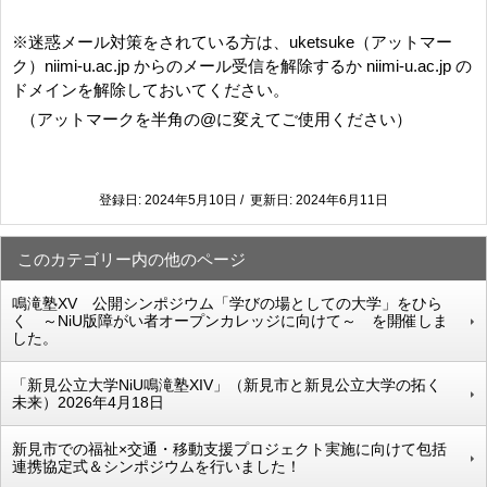
※迷惑メール対策をされている方は、uketsuke（アットマー
ク）niimi-u.ac.jp からのメール受信を解除するか niimi-u.ac.jp の
ドメインを解除しておいてください。
（アットマークを半角の@に変えてご使用ください）
登録日: 2024年5月10日 / 更新日: 2024年6月11日
このカテゴリー内の他のページ
鳴滝塾XV 公開シンポジウム「学びの場としての大学」をひら
く ～NiU版障がい者オープンカレッジに向けて～ を開催しま
した。
「新見公立大学NiU鳴滝塾XIV」（新見市と新見公立大学の拓く
未来）2026年4月18日
新見市での福祉×交通・移動支援プロジェクト実施に向けて包括
連携協定式＆シンポジウムを行いました！