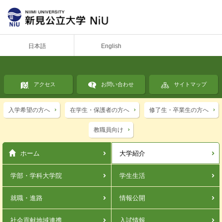
日本語
English
アクセス
お問い合わせ
サイトマップ
入学希望の方へ
在学生・保護者の方へ
修了生・卒業生の方へ
教職員向け
ホーム
大学紹介
学部・学科
大学院
学生生活
就職・進路
情報公開
社会貢献
地域連携
入試情報