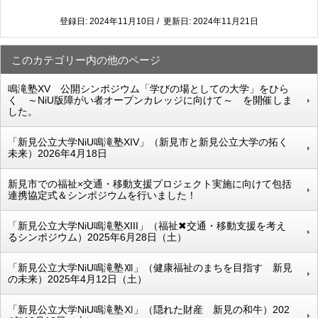
登録日: 2024年11月10日 / 更新日: 2024年11月21日
このカテゴリー内の他のページ
鳴滝塾XV 公開シンポジウム「学びの場としての大学」をひら
く ～NiU版障がい者オープンカレッジに向けて～ を開催しま
した。
「新見公立大学NiU鳴滝塾XIV」（新見市と新見公立大学の拓く
未来）2026年4月18日
新見市での福祉×交通・移動支援プロジェクト実施に向けて包括
連携協定式＆シンポジウムを行いました！
「新見公立大学NiU鳴滝塾XIII」（福祉✖交通・移動支援を考え
るシンポジウム）2025年6月28日（土）
「新見公立大学NiU鳴滝塾Ⅻ」（健康福祉のまちを目指す 新見
の未来）2025年4月12日（土）
「新見公立大学NiU鳴滝塾Ⅺ」（隠れた財産 新見の和牛）202