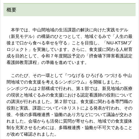
概要
本学では、中山間地域の生活課題の解決に向けた実践モデル
（新見モデル）の構築のひとつとして、地域ぐるみで「人生の最
後まで口から食べる幸せを守る」ことを目指し、「NiU-KTSMプ
ロジェクト」を実施しています。さらに、食支援に関わる人材育
成を目的として、令和７年度開設予定の「摂食嚥下障害看護認定
看護師教育課程」の準備を進めています。
このたび、その一環として『つなげる ひろげる つづける 中山
間地域での食支援を考えるシンポジウム』を開催しました。
シンポジウムは２部構成で行われ、第１部では、新見地域の医療
の現状と地域ぐるみの食支援における認定看護師の役割について
の講演が行われました。第２部では、食支援に関わる各専門職の
役割と実践、課題についてパネリストによる発表が行われ、その
後、今後の多職種連携・協働のあり方などについて議論が交わさ
れました。会場からも活発に質問が寄せられ、地域での食支援体
制を充実させるためには、多職種連携・協働が不可欠であること
が改めて確認されました。