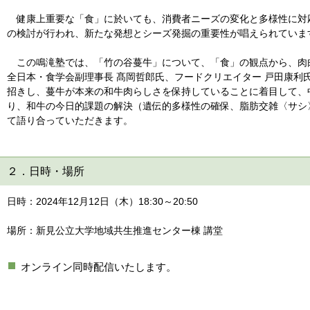
健康上重要な「食」に於いても、消費者ニーズの変化と多様性に対
の検討が行われ、新たな発想とシーズ発掘の重要性が唱えられていま
この鳴滝塾では、「竹の谷蔓牛」について、「食」の観点から、肉肉
全日本・食学会副理事長 髙岡哲郎氏、フードクリエイター 戸田康利
招きし、蔓牛が本来の和牛肉らしさを保持していることに着目して、
り、和牛の今日的課題の解決（遺伝的多様性の確保、脂肪交雑〈サシ
て語り合っていただきます。
２．日時・場所
日時：2024年12月12日（木）18:30～20:50
場所：新見公立大学地域共生推進センター棟 講堂
オンライン同時配信いたします。