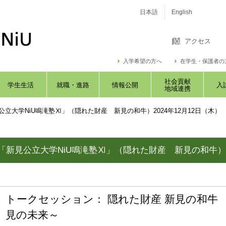
日本語
English
アクセス
入学希望の方へ
在学生・保護者の
社会貢献
学生生活
就職・進路
情報公開
入
地域連携
公立大学NiU鳴滝塾Ⅺ」（隠れた財産 新見の和牛）2024年12月12日（木）
「新見公立大学NiU鳴滝塾Ⅺ」（隠れた財産 新見の和牛）20
トークセッション： 隠れた財産 新見の和牛
見の未来～