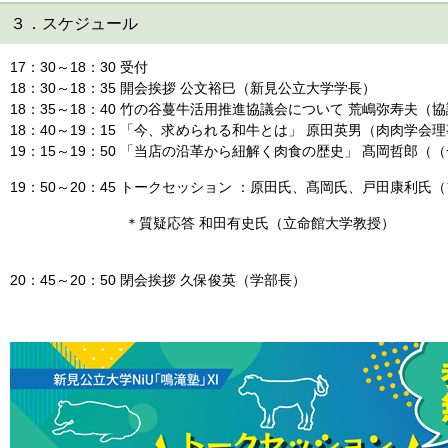
３．スケジュール
17：30～18：30 受付
18：30～18：35 開会挨拶 公文裕巳（新見公立大学学長）
18：35～18：40 竹の谷蔓牛活用推進協議会について 荒嶋弥寿夫（
18：40～19：15 「今、求められる和牛とは」 原田英男（肉肉学会
19：15～19：50 「当店の沿革から紐解く肉食の歴史」 髙岡哲郎
19：50～20：45 トークセッション ：原田氏、髙岡氏、戸田康利氏
＊質疑応答 和田有史氏（立命館大学教授）
20：45～20：50 閉会挨拶 久保俊英（学部長）