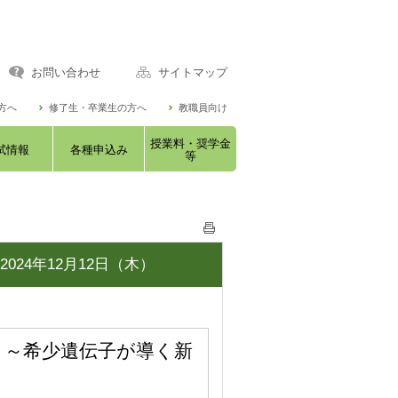
お問い合わせ
サイトマップ
方へ
修了生・卒業生の方へ
教職員向け
授業料・奨学金
試情報
各種申込み
等
24年12月12日（木）
 ～希少遺伝子が導く新