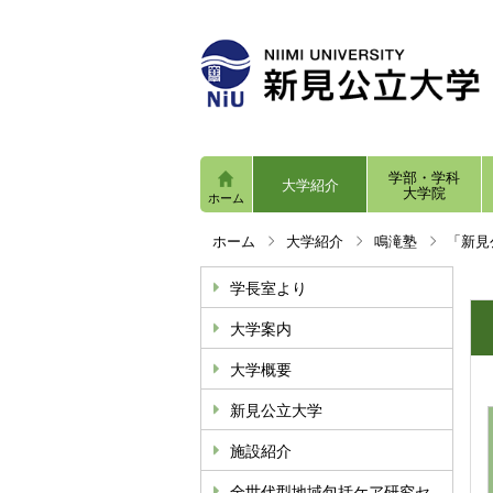
学部・学科
大学紹介
大学院
ホーム
ホーム
大学紹介
鳴滝塾
「新見
学長室より
大学案内
大学概要
新見公立大学
施設紹介
全世代型地域包括ケア研究セ