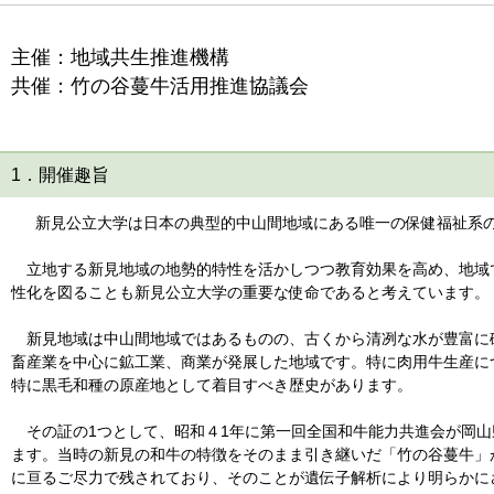
主催：地域共生推進機構
共催：竹の谷蔓牛活用推進協議会
1．開催趣旨
新見公立大学は日本の典型的中山間地域にある唯一の保健福祉系の
立地する新見地域の地勢的特性を活かしつつ教育効果を高め、地域
性化を図ることも新見公立大学の重要な使命であると考えています。
新見地域は中山間地域ではあるものの、古くから清冽な水が豊富に
畜産業を中心に鉱工業、商業が発展した地域です。特に肉用牛生産に
特に黒毛和種の原産地として着目すべき歴史があります。
その証の1つとして、昭和４1年に第一回全国和牛能力共進会が岡山
ます。当時の新見の和牛の特徴をそのまま引き継いだ「竹の谷蔓牛」
に亘るご尽力で残されており、そのことが遺伝子解析により明らかに