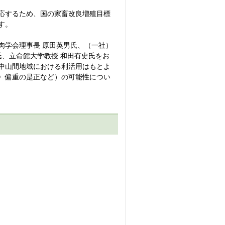
応するため、国の家畜改良増殖目標
す。
学会理事長 原田英男氏、（一社）
氏、立命館大学教授 和田有史氏をお
中山間地域における利活用はもとよ
〉偏重の是正など）の可能性につい