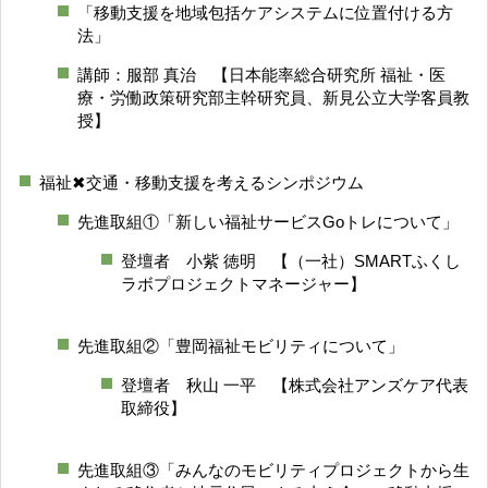
「移動支援を地域包括ケアシステムに位置付ける方
法」
講師：服部 真治 【日本能率総合研究所 福祉・医
療・労働政策研究部主幹研究員、新見公立大学客員教
授】
福祉✖交通・移動支援を考えるシンポジウム
先進取組①「新しい福祉サービスGoトレについて」
登壇者 小紫 徳明 【（一社）SMARTふくし
ラボプロジェクトマネージャー】
先進取組②「豊岡福祉モビリティについて」
登壇者 秋山 一平 【株式会社アンズケア代表
取締役】
先進取組③「みんなのモビリティプロジェクトから生