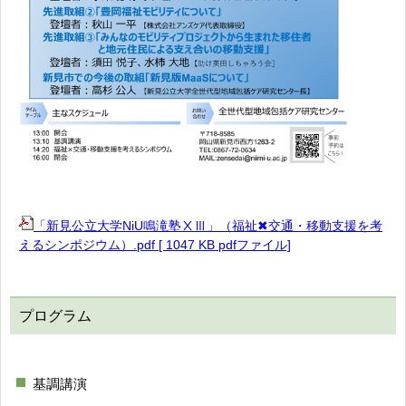
「新見公立大学NiU鳴滝塾ⅩⅢ」（福祉✖交通・移動支援を考
えるシンポジウム）.pdf [ 1047 KB pdfファイル]
プログラム
基調講演