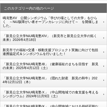
このカテゴリー内の他のページ
鳴滝塾XV 公開シンポジウム「学びの場としての大学」をひら
く ～NiU版障がい者オープンカレッジに向けて～ を開催しま
した。
「新見公立大学NiU鳴滝塾XIV」（新見市と新見公立大学の拓く
未来）2026年4月18日
新見市での福祉×交通・移動支援プロジェクト実施に向けて包括
連携協定式＆シンポジウムを行いました！
「新見公立大学NiU鳴滝塾Ⅻ」（健康福祉のまちを目指す 新見
の未来）2025年4月12日（土）
「新見公立大学NiU鳴滝塾Ⅺ」（隠れた財産 新見の和牛）202
4年12月12日（木）
「新見公立大学NiU鳴滝塾Ⅹ」（中山間地域での食支援を考える
シンポジウム）2024年11月9日（土）
「新見公立大学NiU鳴滝塾Ⅸ」（中山間地域における持続可能な