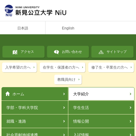
日本語
English
アクセス
お問い合わせ
サイトマップ
入学希望の方へ
在学生・保護者の方へ
修了生・卒業生の方へ
教職員向け
ホーム
大学紹介
学部・学科
大学院
学生生活
就職・進路
情報公開
社会貢献
地域連携
入試情報