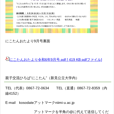
にこたんおたより9月号裏面
にこたんおたより令和6年9月号.pdf [ 419 KB pdfファイル]
親子交流ひろば“にこたん”（新見公立大学内）
TEL（代表）0867-72-0634 TEL（直通）0867-72-8359（内
線4152）
E-mail kosodateアットマークniimi-u.ac.jp
アットマークを半角の@に代えて送信してくだ