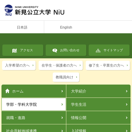
日本語
English
アクセス
お問い合わせ
サイトマップ
入学希望の方へ
在学生・保護者の方へ
修了生・卒業生の方へ
教職員向け
ホーム
大学紹介
学部・学科
大学院
学生生活
就職・進路
情報公開
社会貢献
地域連携
入試情報