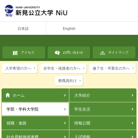
日本語
English
アクセス
お問い合わせ
サイトマップ
入学希望の方へ
在学生・保護者の方へ
修了生・卒業生の方へ
教職員向け
ホーム
大学紹介
学部・学科
大学院
学生生活
就職・進路
情報公開
社会貢献
地域連携
入試情報