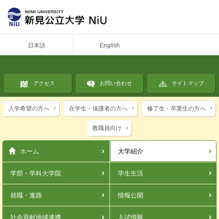
日本語
English
アクセス
お問い合わせ
サイトマップ
入学希望の方へ
在学生・保護者の方へ
修了生・卒業生の方へ
教職員向け
ホーム
大学紹介
学部・学科
大学院
学生生活
就職・進路
情報公開
社会貢献
地域連携
入試情報