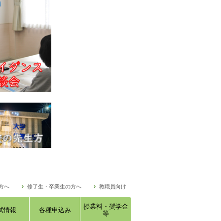
方へ
修了生・卒業生の方へ
教職員向け
授業料・奨学金
試情報
各種申込み
等