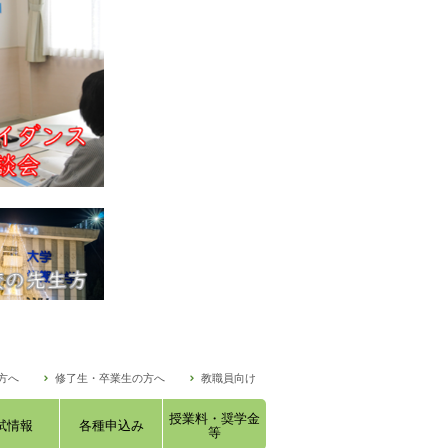
方へ
修了生・卒業生の方へ
教職員向け
授業料・奨学金
試情報
各種申込み
等