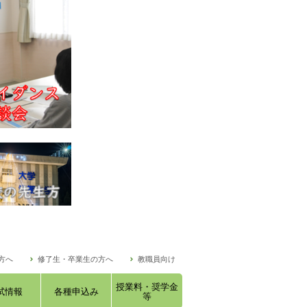
方へ
修了生・卒業生の方へ
教職員向け
授業料・奨学金
試情報
各種申込み
等