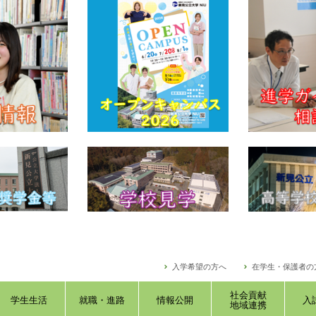
入学希望の方へ
在学生・保護者の
社会貢献
学生生活
就職・進路
情報公開
入
地域連携