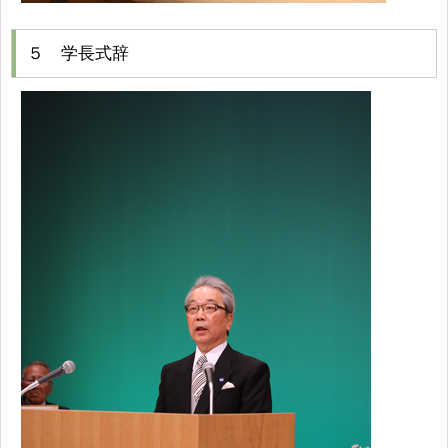
５ 学長式辞