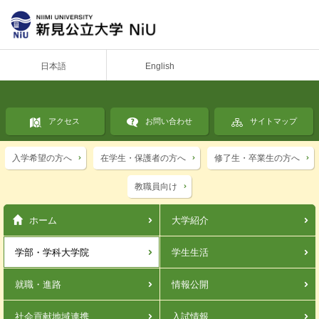
日本語
English
アクセス
お問い合わせ
サイトマップ
入学希望の方へ
在学生・保護者の方へ
修了生・卒業生の方へ
教職員向け
ホーム
大学紹介
学部・学科
大学院
学生生活
就職・進路
情報公開
社会貢献
地域連携
入試情報