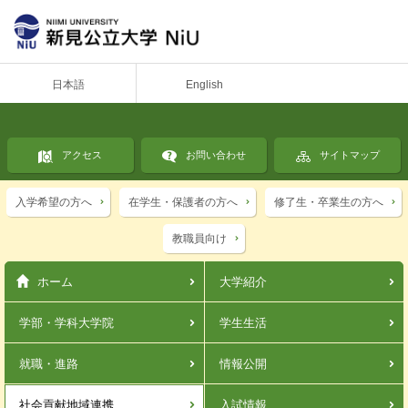
日本語
English
アクセス
お問い合わせ
サイトマップ
入学希望の方へ
在学生・保護者の方へ
修了生・卒業生の方へ
教職員向け
ホーム
大学紹介
学部・学科
大学院
学生生活
就職・進路
情報公開
社会貢献
地域連携
入試情報