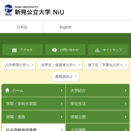
日本語
English
アクセス
お問い合わせ
サイトマップ
入学希望の方へ
在学生・保護者の方へ
修了生・卒業生の方へ
教職員向け
ホーム
大学紹介
学部・学科
大学院
学生生活
就職・進路
情報公開
社会貢献
地域連携
入試情報