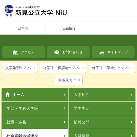
日本語
English
アクセス
お問い合わせ
サイトマップ
入学希望の方へ
在学生・保護者の方へ
修了生・卒業生の方へ
教職員向け
ホーム
大学紹介
学部・学科
大学院
学生生活
就職・進路
情報公開
社会貢献
地域連携
入試情報