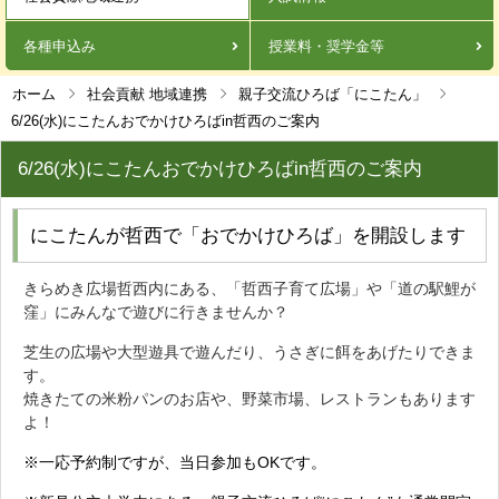
各種申込み
授業料・奨学金等
ホーム
社会貢献 地域連携
親子交流ひろば「にこたん」
6/26(水)にこたんおでかけひろばin哲西のご案内
6/26(水)にこたんおでかけひろばin哲西のご案内
にこたんが哲西で「おでかけひろば」を開設します
きらめき広場哲西内にある、「哲西子育て広場」や「道の駅鯉が
窪」にみんなで遊びに行きませんか？
芝生の広場や大型遊具で遊んだり、うさぎに餌をあげたりできま
す。
焼きたての米粉パンのお店や、野菜市場、レストランもあります
よ！
※一応予約制ですが、当日参加もOKです。