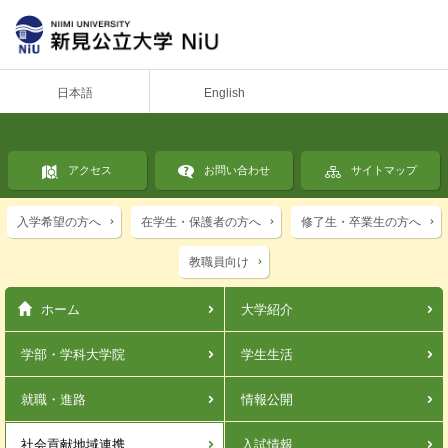
日本語
English
アクセス
お問い合わせ
サイトマップ
入学希望の方へ
在学生・保護者の方へ
修了生・卒業生の方へ
教職員向け
ホーム
大学紹介
学部・学科
大学院
学生生活
就職・進路
情報公開
社会貢献
地域連携
入試情報