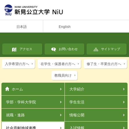
日本語
English
アクセス
お問い合わせ
サイトマップ
入学希望の方へ
在学生・保護者の方へ
修了生・卒業生の方へ
教職員向け
ホーム
大学紹介
学部・学科
大学院
学生生活
就職・進路
情報公開
社会貢献
地域連携
入試情報