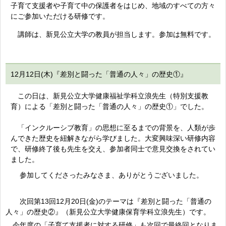
子育て支援者や子育て中の保護者をはじめ、地域のすべての方々
にご参加いただける研修です。
講師は、新見公立大学の教員が担当します。参加は無料です。
12月12日(木)
『差別と闘った「普通の人々」の歴史①』
この日は、新見公立大学健康福祉学科立浪先生（特別支援教
育）による「差別と闘った「普通の人々」の歴史①」でした。
​「インクルーシブ教育」の思想に至るまでの背景を、人類が歩
んできた歴史を紐解きながら学びました。大変興味深い研修内容
で、研修終了後も先生を交え、参加者同士で意見交換をされてい
ました。
参加してくださったみなさま、ありがとうございました。
次回第13回12月20日(金)のテーマは『差別と闘った「普通の
人々」の歴史②』（新見公立大学健康保育学科立浪先生）です。
今年度の「子育て支援者に対する研修」も次回で最終回となりま