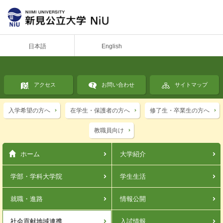
日本語
English
アクセス
お問い合わせ
サイトマップ
入学希望の方へ
在学生・保護者の方へ
修了生・卒業生の方へ
教職員向け
ホーム
大学紹介
学部・学科
大学院
学生生活
就職・進路
情報公開
社会貢献
地域連携
入試情報