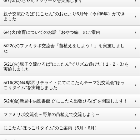
6/7(金)赤ちゃんマッサージを実施します
親子交流ひろば“にこたん”のおたより6月号（令和6年）ができ
ました
6/4(火)食育についてのお話「おやつ編」のご案内
5/22(水)ファミサポ交流会「苗植えをしよう！」を実施しまし
た
5/21(火)親子交流ひろば“にこたん”でリズム遊びだ！1・2・3♪を
実施しました
5/16(木)NiU駅西サテライトにてにこたんテーマ別交流会“ほっ
こりタイム”を実施しました
5/24(金)新見中央図書館で“にこたん出張ひろば”を開設します！
ファミサポ交流会～野菜の苗植えで交流しよう～
にこたん“ほっこりタイム”のご案内（5月・6月）