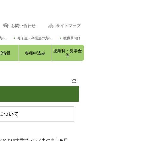
お問い合わせ
サイトマップ
方へ
修了生・卒業生の方へ
教職員向け
授業料・奨学金
試情報
各種申込み
等
トについて
化および大学ブランド力の向上を目