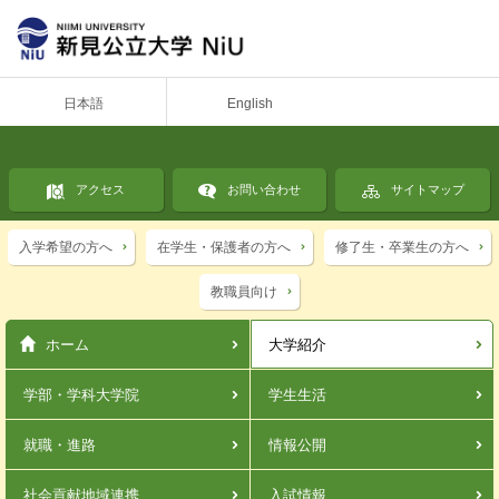
日本語
English
アクセス
お問い合わせ
サイトマップ
入学希望の方へ
在学生・保護者の方へ
修了生・卒業生の方へ
教職員向け
ホーム
大学紹介
学部・学科
大学院
学生生活
就職・進路
情報公開
社会貢献
地域連携
入試情報