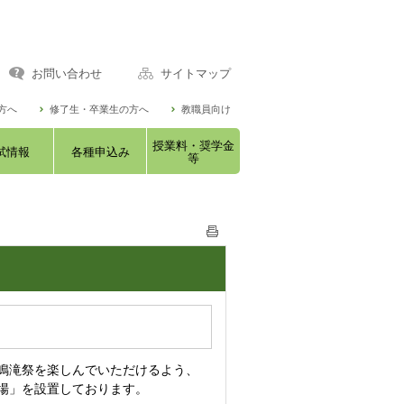
お問い合わせ
サイトマップ
方へ
修了生・卒業生の方へ
教職員向け
授業料・奨学金
試情報
各種申込み
等
鳴滝祭を楽しんでいただけるよう、
場」を設置しております。