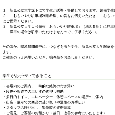
１．新見公立大学坂下にて学生が誘導・警備しております。警備学生
２．「おもいやり駐車場利用希望」の旨をお伝えいただき、「おもい
にご提示ください。
３．新見公立大学１号館横「おもいやり駐車場」（地図参照）に駐車
満車の場合は駐車いただけませんのでご了承ください。
そのほか、鳴滝祭開催中に、つなぎを着た学生、新見公立大学腕章を
ます。
ご確認のうえ来場いただき、鳴滝祭をお楽しみください。
学生がお手伝いできること
・会場内のご案内、一時的な経路の付き添い
・段差や坂道での車いすの後押し補助
・多目的トイレ、エレベーター、休憩スペースの場所のご案内
・出店・展示での商品の受け取りや運搬のお手伝い
・スタッフの呼び出し、緊急時の避難誘導
・ご意見、ご要望のお預かり（後日、改善の参考にいたします）