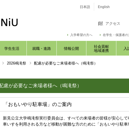
日本語
English
アクセス
入学希望の方へ
在学生・保護者の
社会貢献
学生生活
就職・進路
情報公開
入
地域連携
2026鳴滝祭
配慮が必要なご来場者様へ（鳴滝祭）
配慮が必要なご来場者様へ（鳴滝祭）
「おもいやり駐車場」のご案内
新見公立大学鳴滝祭実行委員会は、すべての来場者の皆様が安心して
車いすを利用される方など移動が困難な方のために「おもいやり駐車