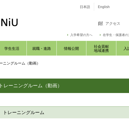
日本語
English
アクセス
入学希望の方へ
在学生・保護者の
社会貢献
学生生活
就職・進路
情報公開
入
地域連携
ーニングルーム（動画）
トレーニングルーム（動画）
トレーニングルーム