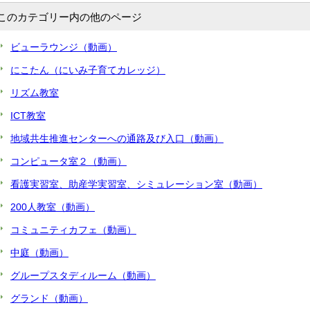
g
u
このカテゴリー内の他のページ
s
l
l
ビューラウンジ（動画）
s
c
にこたん（にいみ子育てカレッジ）
r
e
リズム教室
e
ICT教室
n
地域共生推進センターへの通路及び入口（動画）
コンピュータ室２（動画）
看護実習室、助産学実習室、シミュレーション室（動画）
200人教室（動画）
コミュニティカフェ（動画）
中庭（動画）
グループスタディルーム（動画）
グランド（動画）