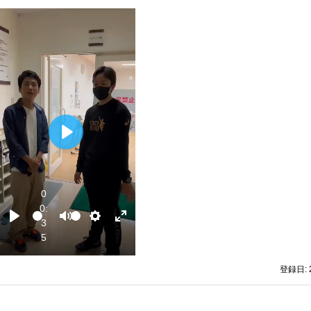
P
l
a
y
0
0:
S
V
3
P
M
S
E
e
o
5
l
u
e
n
e
l
a
t
t
t
k
u
登録日: 
y
e
t
e
m
i
r
e
n
f