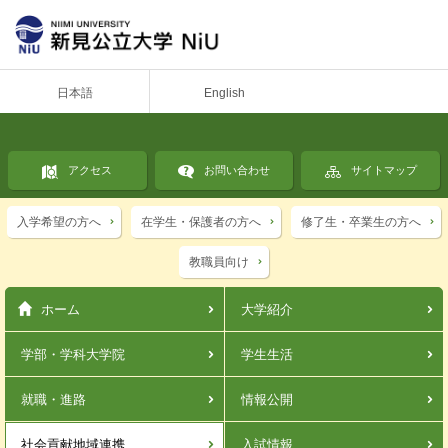
日本語
English
アクセス
お問い合わせ
サイトマップ
入学希望の方へ
在学生・保護者の方へ
修了生・卒業生の方へ
教職員向け
ホーム
大学紹介
学部・学科
大学院
学生生活
就職・進路
情報公開
社会貢献
地域連携
入試情報