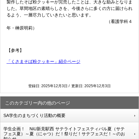
製作したそば粉クッキーが完売したことは、大きな励みとなりま
した。草間地区の素晴らしさを、今後さらに多くの方に届けられ
るよう、一層尽力していきたいと思います。
（看護学科４
年・榊原明莉）
【参考】
「くさまそば粉クッキー」紹介ページ
登録日: 2025年12月3日 / 更新日: 2025年12月3日
このカテゴリー内の他のページ
SA学生のまちづくり活動の概要
学生企画！ NiU新見駅西 サテライトフェスティバル夏（サテ
フェス夏）～夏（にゃつ）だ！祭りだ！サテフェスだ！～のお
知らせ