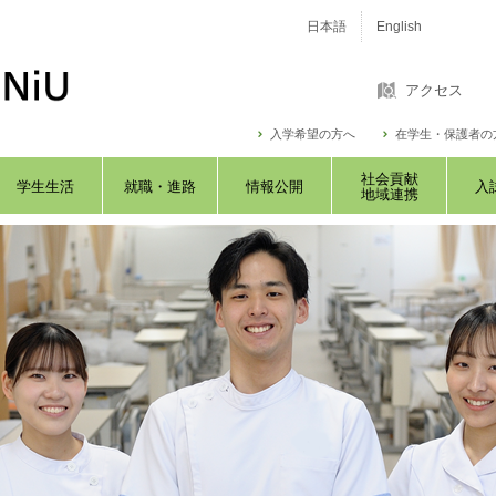
日本語
English
アクセス
入学希望の方へ
在学生・保護者の
社会貢献
学生生活
就職・進路
情報公開
入
地域連携