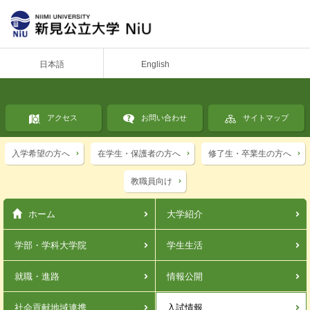
日本語
English
アクセス
お問い合わせ
サイトマップ
入学希望の方へ
在学生・保護者の方へ
修了生・卒業生の方へ
教職員向け
ホーム
大学紹介
学部・学科
大学院
学生生活
就職・進路
情報公開
社会貢献
地域連携
入試情報