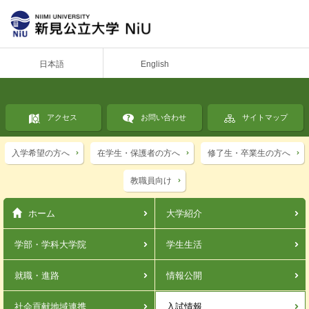
日本語
English
アクセス
お問い合わせ
サイトマップ
入学希望の方へ
在学生・保護者の方へ
修了生・卒業生の方へ
教職員向け
ホーム
大学紹介
学部・学科
大学院
学生生活
就職・進路
情報公開
社会貢献
地域連携
入試情報