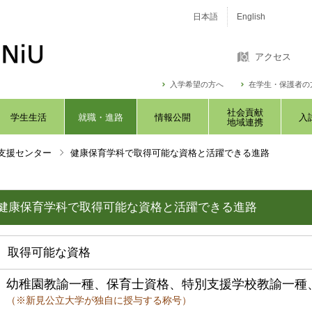
日本語
English
アクセス
入学希望の方へ
在学生・保護者の
社会貢献
学生生活
就職・進路
情報公開
入
地域連携
支援センター
健康保育学科で取得可能な資格と活躍できる進路
健康保育学科で取得可能な資格と活躍できる進路
取得可能な資格
幼稚園教諭一種、保育士資格、特別支援学校教諭一種
（※新見公立大学が独自に授与する称号）