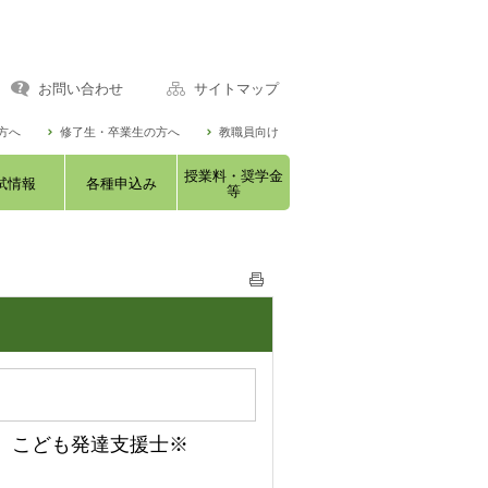
お問い合わせ
サイトマップ
方へ
修了生・卒業生の方へ
教職員向け
授業料・奨学金
試情報
各種申込み
等
、こども発達支援士※