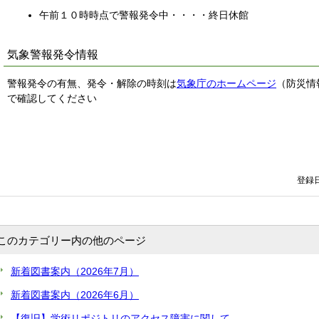
午前１０時時点で警報発令中・・・・終日休館
気象警報発令情報
警報発令の有無、発令・解除の時刻は
気象庁のホームページ
（防災情
で確認してください
登録日
このカテゴリー内の他のページ
新着図書案内（2026年7月）
新着図書案内（2026年6月）
【復旧】学術リポジトリのアクセス障害に関して