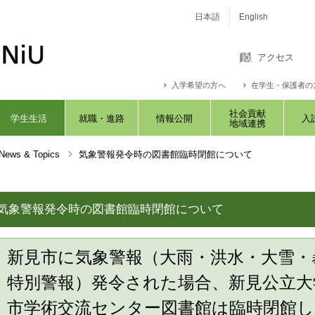
日本語
English
アクセス
入学希望の方へ
在学生・保護者の
社会貢献
学生生活
就職・進路
情報公開
入
地域連携
ws & Topics
気象警報発令時の図書館臨時閉館について
気象警報発令時の図書館臨時閉館について
新見市に気象警報（大雨・洪水・大雪・
特別警報）発令された場合、新見公立大
市学術交流センター図書館は臨時閉館し