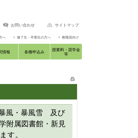
お問い合わせ
サイトマップ
方へ
修了生・卒業生の方へ
教職員向け
授業料・奨学金
試情報
各種申込み
等
暴風・暴風雪 及び
学附属図書館・新見
ます。