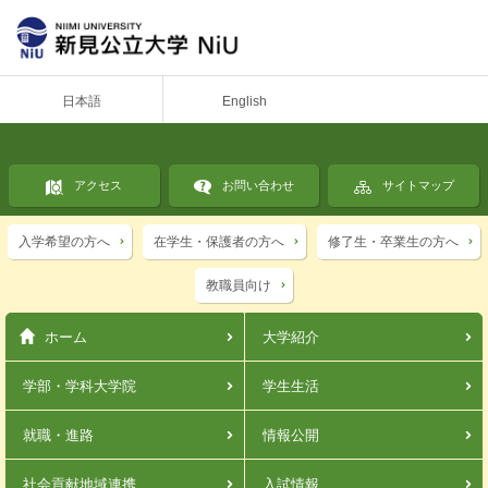
日本語
English
アクセス
お問い合わせ
サイトマップ
入学希望の方へ
在学生・保護者の方へ
修了生・卒業生の方へ
教職員向け
ホーム
大学紹介
学部・学科
大学院
学生生活
就職・進路
情報公開
社会貢献
地域連携
入試情報