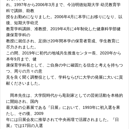
れ、1997年から2006年3月まで、今治明徳短期大学 幼児教育学
科で講師、助教
授をお勤めになりました。2006年4月に本学にお移りになり、以
後、短期大学幼児
教育学科講師、准教授、2019年4月に4年制化した健康科学部健
康保育学科の
教授に就任され、足掛け20年間本学の保育者育成、学生教育に
尽力されました。
この間、2019年に初代の地域共生推進センター長、2020年から
本年9月まで、健
康保育学科長として、ご自身の中に確固たる信念と考えを持ちつ
つ、周りの方々の意
見を良く聞く調整役として、学科ならびに大学の発展に大いに貢
献くださいました。
岡本先生は、大学院時代から彫刻家としての芸術活動を本格的
に開始され、国内
最大級の公募展である『日展』において、1993年に初入選を果
たし、その後、2009
年には日展会友に推挙されて中央画壇で活躍されました。『日
展』では17回の入選