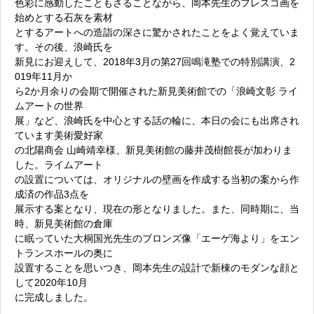
色彩に感動したこともさることながら、岡本先生のフレスコ画を
始めとする石灰を素材
とするアートへの造詣の深さに驚かされたことをよく覚えていま
す。その後、浪崎氏を
新見にお迎えして、2018年3月の第27回鳴滝塾での特別講演、2
019年11月か
ら2か月余りの会期で開催された新見美術館での「浪崎文彰 ライ
ムアートの世界
展」など、浪崎氏を中心とする話の輪に、本日の会にも出席され
ています美術愛好家
の北陽商会 山崎靖幸様、新見美術館の藤井茂樹館長が加わりま
した。ライムアート
の設置については、オリジナルの壁画を作成する当初の案から作
成済の作品3点を
展示する案となり、現在の形となりました。また、同時期に、当
時、新見美術館の倉庫
に眠っていた大桐国光先生のブロンズ像「エーゲ海より」をエン
トランスホールの奥に
設置することを思いつき、岡本先生の設計で新棟のモダンな顔と
して2020年10月
に完成しました。