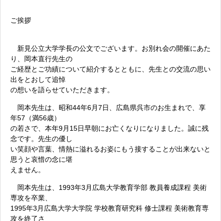
ご挨拶
新見公立大学学長の公文でございます。お別れ会の開催にあた
り、岡本直行先生の
ご経歴とご功績について紹介するとともに、先生との交流の思い
出をとおして追悼
の想いを語らせていただきます。
岡本先生は、昭和44年6月7日、広島県呉市のお生まれで、享
年57（満56歳）
の若さで、本年9月15日早朝にお亡くなりになりました。誠に残
念です。先生の優し
い笑顔や言葉、情熱に溢れるお姿にもう接することが出来ないと
思うと哀惜の念に堪
えません。
岡本先生は、1993年3月広島大学教育学部 教員養成課程 美術
専攻を卒業、
1995年3月広島大学大学院 学校教育研究科 修士課程 美術教育専
攻を終了さ