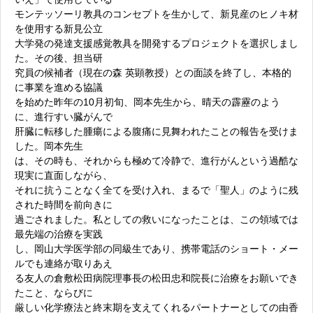
モンテッソーリ教具のコンセプトを生かして、新見産のヒノキ材
を使用する新見公立
大学発の発達支援感覚教具を開発するプロジェクトを選択しまし
た。その後、担当研
究員の候補者（現在の森 英顕教授）との面談を終了し、本格的
に事業を進める協議
を始めた昨年の10月初旬、岡本先生から、晴天の霹靂のよう
に、進行すい臓がんで
肝臓に転移した腫瘍による腹痛に見舞われたことの報告を受けま
した。岡本先生
は、その時も、それからも極めて冷静で、進行がんという過酷な
現実に直面しながら、
それに抗うことなく全てを受け入れ、まるで「聖人」のように残
された時間を前向きに
過ごされました。私としての救いになったことは、この領域では
最先端の治療を実践
し、岡山大学医学部の同級生であり、携帯電話のショート・メー
ルでも連絡が取りあえ
る友人の倉敷松田病院理事長の松田忠和院長に治療をお願いでき
たこと、ならびに
厳しい化学療法と終末期を支えてくれるパートナーとしての由香