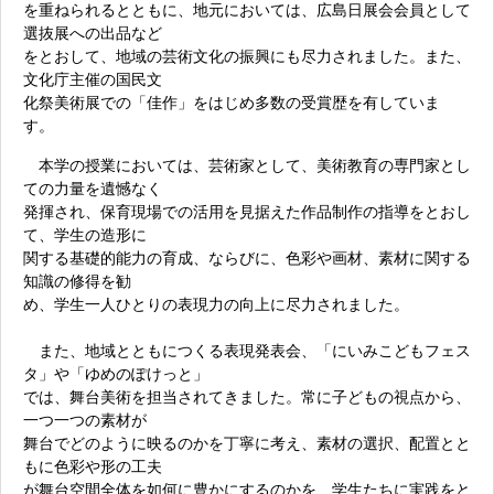
を重ねられるとともに、地元においては、広島日展会会員として
選抜展への出品など
をとおして、地域の芸術文化の振興にも尽力されました。また、
文化庁主催の国民文
化祭美術展での「佳作」をはじめ多数の受賞歴を有していま
す。
本学の授業においては、芸術家として、美術教育の専門家とし
ての力量を遺憾なく
発揮され、保育現場での活用を見据えた作品制作の指導をとおし
て、学生の造形に
関する基礎的能力の育成、ならびに、色彩や画材、素材に関する
知識の修得を勧
め、学生一人ひとりの表現力の向上に尽力されました。
また、地域とともにつくる表現発表会、「にいみこどもフェス
タ」や「ゆめのぽけっと」
では、舞台美術を担当されてきました。常に子どもの視点から、
一つ一つの素材が
舞台でどのように映るのかを丁寧に考え、素材の選択、配置とと
もに色彩や形の工夫
が舞台空間全体を如何に豊かにするのかを、学生たちに実践をと