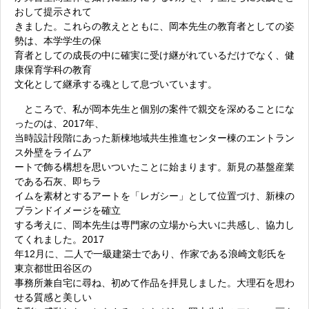
おして提示されて
きました。これらの教えとともに、岡本先生の教育者としての姿
勢は、本学学生の保
育者としての成長の中に確実に受け継がれているだけでなく、健
康保育学科の教育
文化として継承する魂として息づいています。
ところで、私が岡本先生と個別の案件で親交を深めることにな
ったのは、2017年、
当時設計段階にあった新棟地域共生推進センター棟のエントラン
ス外壁をライムア
ートで飾る構想を思いついたことに始まります。新見の基盤産業
である石灰、即ちラ
イムを素材とするアートを「レガシー」として位置づけ、新棟の
ブランドイメージを確立
する考えに、岡本先生は専門家の立場から大いに共感し、協力し
てくれました。2017
年12月に、二人で一級建築士であり、作家である浪崎文彰氏を
東京都世田谷区の
事務所兼自宅に尋ね、初めて作品を拝見しました。大理石を思わ
せる質感と美しい