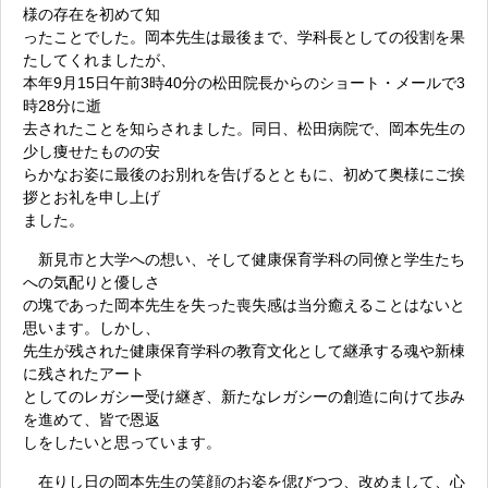
様の存在を初めて知
ったことでした。岡本先生は最後まで、学科長としての役割を果
たしてくれましたが、
本年9月15日午前3時40分の松田院長からのショート・メールで3
時28分に逝
去されたことを知らされました。同日、松田病院で、岡本先生の
少し痩せたものの安
らかなお姿に最後のお別れを告げるとともに、初めて奥様にご挨
拶とお礼を申し上げ
ました。
新見市と大学への想い、そして健康保育学科の同僚と学生たち
への気配りと優しさ
の塊であった岡本先生を失った喪失感は当分癒えることはないと
思います。しかし、
先生が残された健康保育学科の教育文化として継承する魂や新棟
に残されたアート
としてのレガシー受け継ぎ、新たなレガシーの創造に向けて歩み
を進めて、皆で恩返
しをしたいと思っています。
在りし日の岡本先生の笑顔のお姿を偲びつつ、改めまして、心