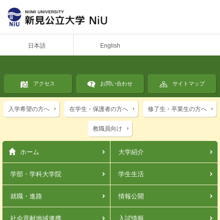
日本語
English
アクセス
お問い合わせ
サイトマップ
入学希望の方へ
在学生・保護者の方へ
修了生・卒業生の方へ
教職員向け
ホーム
大学紹介
学部・学科
大学院
学生生活
就職・進路
情報公開
社会貢献
地域連携
入試情報