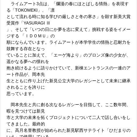
ライムアート3点は、「爛漫の春にほとばしる情熱」を表現す
る「TOKOMEKI」、「凛
として流れる時に知る学びの厳しさと冬の寒さ」を顕す新美大賞
受賞作「YASURAGI Ⅲ
」、そして「いつの日にか夢を志に変えて」挑戦する姿をイメー
ジする 「ＩＤＯＭＵ」の
順にならんでいます。ライムアートが本学学生の情熱と忍耐力を
鼓舞する存在となっ
ていることに加えて、「エーゲ海より」のブロンズ像の少女が、
遥かなる夢への憬れを
抱き続けるように語りかけていて、新棟エントランスの一連のア
ート作品が、岡本先
生とともに作り上げた新見公立大学のレガシーとして未来に継承
されることを誇りに
思っています。
岡本先生と共に創る次なるレガシーを目指して、ここ数年間、
暇を見つけては新見
市と大学の未来を拓くプロジェクトについて二人で話し合いをし
てきました。最終的
に、高月名誉教授が始められた新見駅西サテライト「ひだまりの
いえ」で使用している