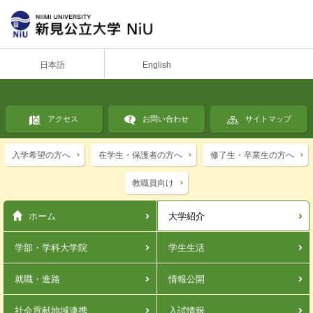
日本語
English
アクセス
お問い合わせ
サイトマップ
入学希望の方へ
在学生・保護者の方へ
修了生・卒業生の方へ
教職員向け
ホーム
大学紹介
学部・学科
大学院
学生生活
就職・進路
情報公開
社会貢献
地域連携
入試情報