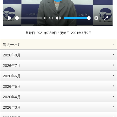
P
l
a
y
10:40
S
V
P
M
S
E
e
o
l
u
e
n
e
l
登録日: 2021年7月9日 / 更新日: 2021年7月9日
a
t
t
t
k
u
y
e
t
e
m
過去一ヶ月
i
r
e
n
f
2026年8月
g
u
s
l
2026年7月
l
s
2026年6月
c
r
2026年5月
e
e
2026年4月
n
2026年3月