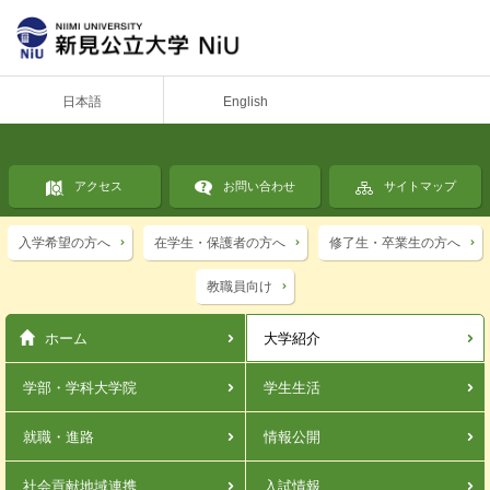
日本語
English
アクセス
お問い合わせ
サイトマップ
入学希望の方へ
在学生・保護者の方へ
修了生・卒業生の方へ
教職員向け
ホーム
大学紹介
学部・学科
大学院
学生生活
就職・進路
情報公開
社会貢献
地域連携
入試情報