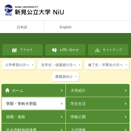
日本語
English
アクセス
お問い合わせ
サイトマップ
入学希望の方へ
在学生・保護者の方へ
修了生・卒業生の方へ
教職員向け
ホーム
大学紹介
学部・学科
大学院
学生生活
就職・進路
情報公開
社会貢献
地域連携
入試情報