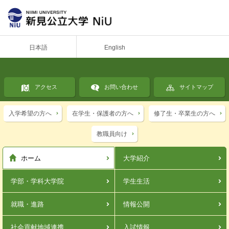
日本語
English
アクセス
お問い合わせ
サイトマップ
入学希望の方へ
在学生・保護者の方へ
修了生・卒業生の方へ
教職員向け
ホーム
大学紹介
学部・学科
大学院
学生生活
就職・進路
情報公開
社会貢献
地域連携
入試情報