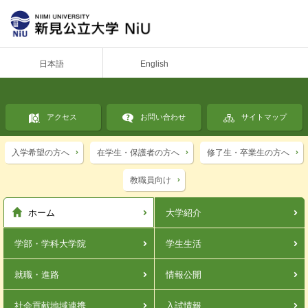
日本語
English
アクセス
お問い合わせ
サイトマップ
入学希望の方へ
在学生・保護者の方へ
修了生・卒業生の方へ
教職員向け
ホーム
大学紹介
学部・学科
大学院
学生生活
就職・進路
情報公開
社会貢献
地域連携
入試情報